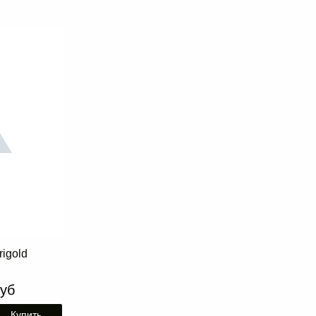
igold
руб
Купить